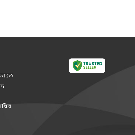
रोफाइल
पाद
ं
चित्र