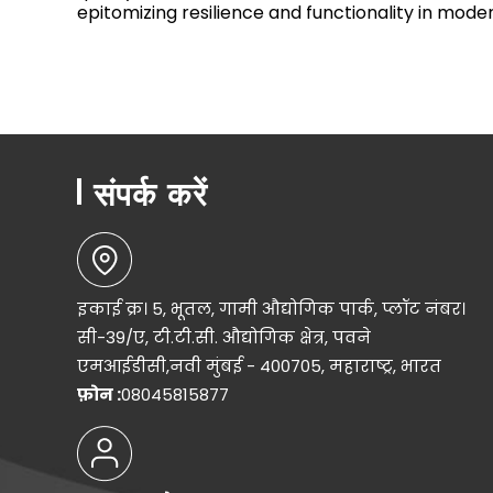
epitomizing resilience and functionality in mod
संपर्क करें
इकाई क्र। 5, भूतल, गामी औद्योगिक पार्क, प्लॉट नंबर।
सी-39/ए, टी.टी.सी. औद्योगिक क्षेत्र, पवने
एमआईडीसी,नवी मुंबई - 400705, महाराष्ट्र, भारत
फ़ोन :
08045815877