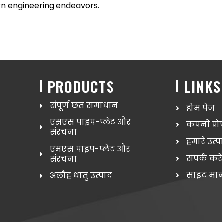
ern engineering endeavors.
PRODUCTS
LINKS
संपूर्ण छत समाधान
होम पेज
एसएस पाइप-प्लेट और
कंपनी प्
संरचना
हमारे उत्
एमएस पाइप-प्लेट और
संपर्क करे
संरचना
साइट मान
अलौह धातु उत्पाद
मचान और इंजीनियरिंग उत्पाद
स्टेनलेस स्टील उत्पाद